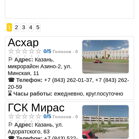
1
2
3
4
5
Асхар
0
/
5
Голосов -
0
⚐ Адрес:
Казань,
микрорайон Азино-2, ул.
Минская, 11
☎ Телефон:
+7 (843) 262-01-37, +7 (843) 262-
20-59
⌛ Часы работы:
ежедневно, круглосуточно
ГСК Мирас
0
/
5
Голосов -
0
⚐ Адрес:
Казань, ул.
Адоратского, 63
☎ Телефон:
+7 (843) 522-