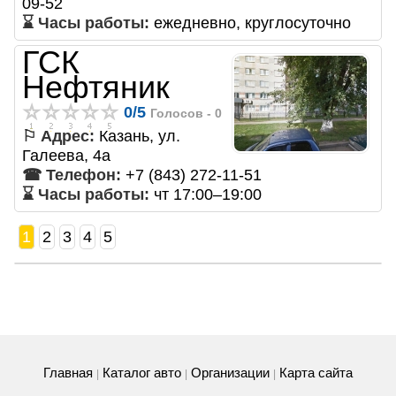
09-52
⌛ Часы работы:
ежедневно, круглосуточно
ГСК
Нефтяник
0
/
5
Голосов -
0
⚐ Адрес:
Казань, ул.
Галеева, 4а
☎ Телефон:
+7 (843) 272-11-51
⌛ Часы работы:
чт 17:00–19:00
1
2
3
4
5
Главная
Каталог авто
Организации
Карта сайта
|
|
|