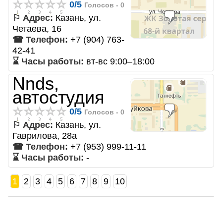
0
/
5
Голосов -
0
⚐ Адрес:
Казань, ул.
Четаева, 16
☎ Телефон:
+7 (904) 763-
42-41
⌛ Часы работы:
вт-вс 9:00–18:00
Nnds,
автостудия
0
/
5
Голосов -
0
⚐ Адрес:
Казань, ул.
Гаврилова, 28а
☎ Телефон:
+7 (953) 999-11-11
⌛ Часы работы:
-
1
2
3
4
5
6
7
8
9
10