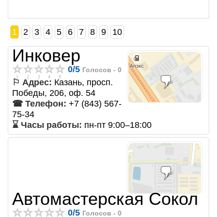
1
2
3
4
5
6
7
8
9
10
Инковер
0
/
5
Голосов -
0
⚐ Адрес:
Казань, просп.
Победы, 206, оф. 54
☎ Телефон:
+7 (843) 567-
75-34
⌛ Часы работы:
пн-пт 9:00–18:00
Автомастерская Сокол
0
/
5
Голосов -
0