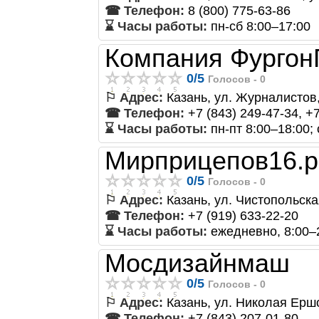
☎ Телефон:
8 (800) 775-63-86
⌛ Часы работы:
пн-сб 8:00–17:00
Компания Фургон
0
/
5
Голосов -
0
⚐ Адрес:
Казань, ул. Журналистов,
☎ Телефон:
+7 (843) 249-47-34, +
⌛ Часы работы:
пн-пт 8:00–18:00;
Мирприцепов16.
0
/
5
Голосов -
0
⚐ Адрес:
Казань, ул. Чистопольск
☎ Телефон:
+7 (919) 633-22-20
⌛ Часы работы:
ежедневно, 8:00–
Мосдизайнмаш
0
/
5
Голосов -
0
⚐ Адрес:
Казань, ул. Николая Ерш
☎ Телефон:
+7 (843) 207-01-80