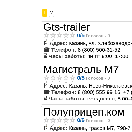
1
2
Gts-trailer
0
/
5
Голосов -
0
⚐ Адрес:
Казань, ул. Хлебозаводск
☎ Телефон:
8 (800) 500-31-52
⌛ Часы работы:
пн-пт 8:00–17:00
Магистраль М7
0
/
5
Голосов -
0
⚐ Адрес:
Казань, Ново-Николаевск
☎ Телефон:
8 (800) 555-99-16, +7 
⌛ Часы работы:
ежедневно, 8:00–
Полуприцеп.ком
0
/
5
Голосов -
0
⚐ Адрес:
Казань, трасса М7, 798-й